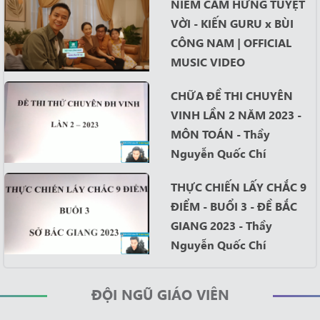
NIỀM CẢM HỨNG TUYỆT
VỜI - KIẾN GURU x BÙI
CÔNG NAM | OFFICIAL
MUSIC VIDEO
CHỮA ĐỀ THI CHUYÊN
VINH LẦN 2 NĂM 2023 -
MÔN TOÁN - Thầy
Nguyễn Quốc Chí
THỰC CHIẾN LẤY CHẮC 9
ĐIỂM - BUỔI 3 - ĐỀ BẮC
GIANG 2023 - Thầy
Nguyễn Quốc Chí
Câu Phân Tích số liệu
ĐỘI NGŨ GIÁO VIÊN
trong đề ĐGNL chính thức