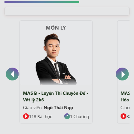
MAS B - Luyện Thi Chuyên Đề -
MA
Hóa Học 2k6
Ti
Giáo viên:
Văn Bình
Gi
82 Bài học
7 Chương