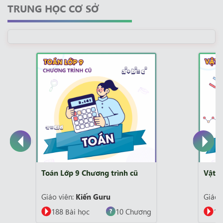
TRUNG HỌC CƠ SỞ
Vật Lý Lớp 9
H
Giáo viên:
Kiến Guru
G
ng
112 Bài học
5 Chương