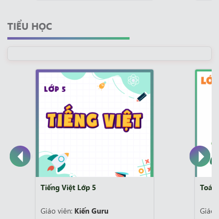
TIỂU HỌC
Toán Lớp 4 Chương trình cũ
uru
Giáo viên:
Kiến Guru