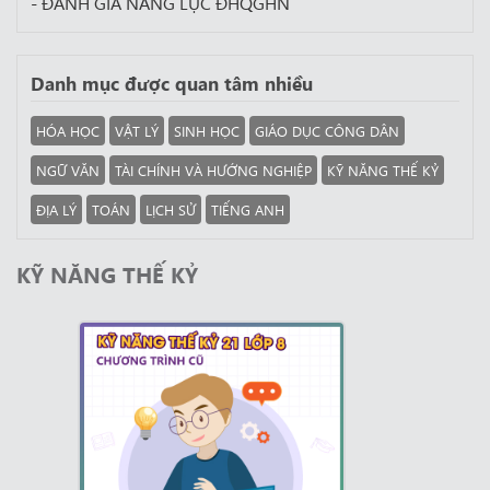
- ĐÁNH GIÁ NĂNG LỰC ĐHQGHN
Danh mục được quan tâm nhiều
HÓA HỌC
VẬT LÝ
SINH HỌC
GIÁO DỤC CÔNG DÂN
NGỮ VĂN
TÀI CHÍNH VÀ HƯỚNG NGHIỆP
KỸ NĂNG THẾ KỶ
ĐỊA LÝ
TOÁN
LỊCH SỬ
TIẾNG ANH
KỸ NĂNG THẾ KỶ