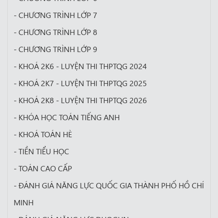
- CHƯƠNG TRÌNH LỚP 7
- CHƯƠNG TRÌNH LỚP 8
- CHƯƠNG TRÌNH LỚP 9
- KHOÁ 2K6 - LUYỆN THI THPTQG 2024
- KHOÁ 2K7 - LUYỆN THI THPTQG 2025
- KHOÁ 2K8 - LUYỆN THI THPTQG 2026
- KHÓA HỌC TOÁN TIẾNG ANH
- KHOÁ TOÁN HÈ
- TIỀN TIỂU HỌC
- TOÁN CAO CẤP
- ĐÁNH GIÁ NĂNG LỰC QUỐC GIA THÀNH PHỐ HỒ CHÍ
MINH