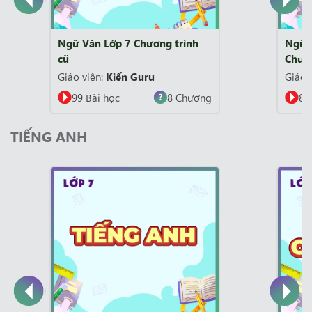
h
Ngữ Văn - Cánh Diều Lớp 7
Chương trình mới
Giáo viên:
Kiến Guru
ơng
82 Bài học
10 Chương
TIẾNG ANH