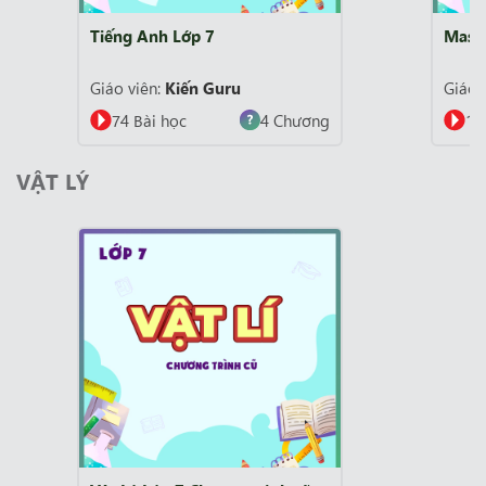
Master Cambridge Lớp 7
Giáo viên:
Kiến Guru
hương
146 Bài học
3 Chương
VẬT LÝ