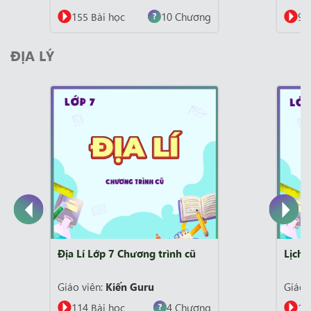
10 Chương
93 Bài học
7 Chương
Khóa học này ngừng nhận đăng
ĐỊA LÝ
ký mới.
hương trình cũ
Lịch Sử & Địa Lí Lớp 7
 Guru
Giáo viên:
Kiến Guru
4 Chương
155 Bài học
10 Chương