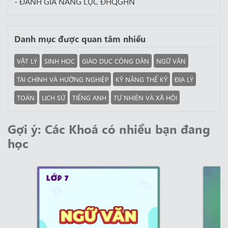
- ĐÁNH GIÁ NĂNG LỰC ĐHQGHN
Danh mục được quan tâm nhiều
VẬT LÝ
SINH HỌC
GIÁO DỤC CÔNG DÂN
NGỮ VĂN
TÀI CHÍNH VÀ HƯỚNG NGHIỆP
KỸ NĂNG THẾ KỶ
ĐỊA LÝ
TOÁN
LỊCH SỬ
TIẾNG ANH
TỰ NHIÊN VÀ XÃ HỘI
Gợi ý: Các Khoá có nhiều bạn đang
học