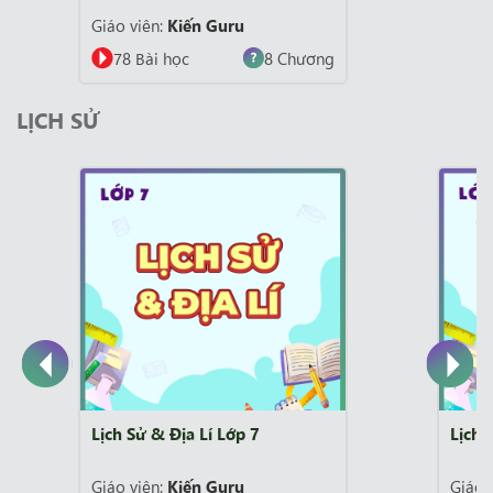
Giáo viên:
Kiến Guru
78 Bài học
8 Chương
LỊCH SỬ
 7
Lịch Sử Lớp 7 Chương trình cũ
Giáo viên:
Kiến Guru