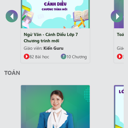
Toán Lớp 7
Khoa
Giáo viên:
Nguyễn Thị Hiền
Giáo
36 Bài học
2 Chương
1
TOÁN