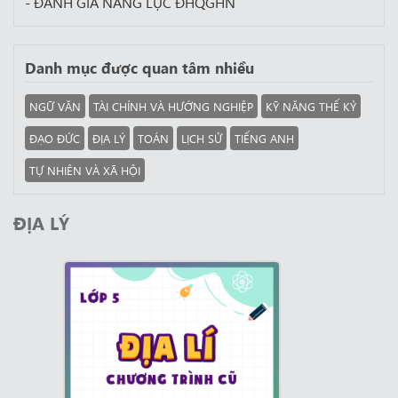
- ĐÁNH GIÁ NĂNG LỰC ĐHQGHN
Danh mục được quan tâm nhiều
NGỮ VĂN
TÀI CHÍNH VÀ HƯỚNG NGHIỆP
KỸ NĂNG THẾ KỶ
ĐẠO ĐỨC
ĐỊA LÝ
TOÁN
LỊCH SỬ
TIẾNG ANH
TỰ NHIÊN VÀ XÃ HỘI
ĐỊA LÝ