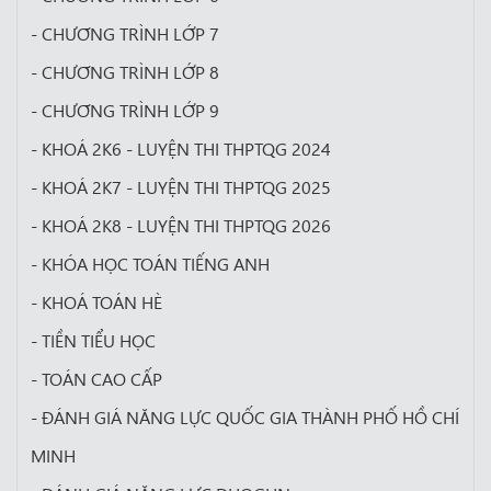
- CHƯƠNG TRÌNH LỚP 7
- CHƯƠNG TRÌNH LỚP 8
- CHƯƠNG TRÌNH LỚP 9
- KHOÁ 2K6 - LUYỆN THI THPTQG 2024
- KHOÁ 2K7 - LUYỆN THI THPTQG 2025
- KHOÁ 2K8 - LUYỆN THI THPTQG 2026
- KHÓA HỌC TOÁN TIẾNG ANH
- KHOÁ TOÁN HÈ
- TIỀN TIỂU HỌC
- TOÁN CAO CẤP
- ĐÁNH GIÁ NĂNG LỰC QUỐC GIA THÀNH PHỐ HỒ CHÍ
MINH