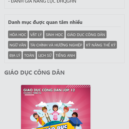
- ĐÁNH GIÁ NĂNG LỰC ĐHQGHN
Danh mục được quan tâm nhiều
HÓA HỌC
VẬT LÝ
SINH HỌC
GIÁO DỤC CÔNG DÂN
NGỮ VĂN
TÀI CHÍNH VÀ HƯỚNG NGHIỆP
KỸ NĂNG THẾ KỶ
ĐỊA LÝ
TOÁN
LỊCH SỬ
TIẾNG ANH
GIÁO DỤC CÔNG DÂN