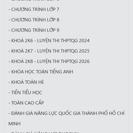
- CHƯƠNG TRÌNH LỚP 7
- CHƯƠNG TRÌNH LỚP 8
- CHƯƠNG TRÌNH LỚP 9
- KHOÁ 2K6 - LUYỆN THI THPTQG 2024
- KHOÁ 2K7 - LUYỆN THI THPTQG 2025
- KHOÁ 2K8 - LUYỆN THI THPTQG 2026
- KHÓA HỌC TOÁN TIẾNG ANH
- KHOÁ TOÁN HÈ
- TIỀN TIỂU HỌC
- TOÁN CAO CẤP
- ĐÁNH GIÁ NĂNG LỰC QUỐC GIA THÀNH PHỐ HỒ CHÍ
MINH