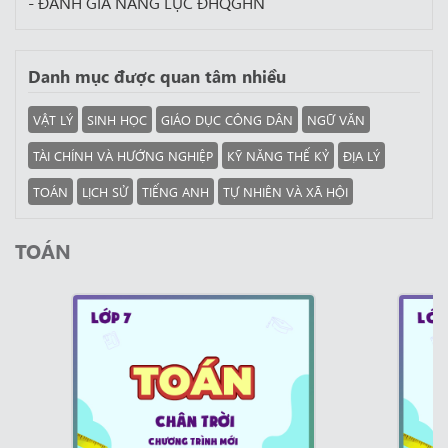
- ĐÁNH GIÁ NĂNG LỰC ĐHQGHN
Danh mục được quan tâm nhiều
VẬT LÝ
SINH HỌC
GIÁO DỤC CÔNG DÂN
NGỮ VĂN
TÀI CHÍNH VÀ HƯỚNG NGHIỆP
KỸ NĂNG THẾ KỶ
ĐỊA LÝ
TOÁN
LỊCH SỬ
TIẾNG ANH
TỰ NHIÊN VÀ XÃ HỘI
TOÁN