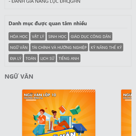
- ĐÁNH GIÁ NĂNG LỰC ĐHQGHN
Danh mục được quan tâm nhiều
HÓA HỌC
VẬT LÝ
SINH HỌC
GIÁO DỤC CÔNG DÂN
NGỮ VĂN
TÀI CHÍNH VÀ HƯỚNG NGHIỆP
KỸ NĂNG THẾ KỶ
ĐỊA LÝ
TOÁN
LỊCH SỬ
TIẾNG ANH
NGỮ VĂN