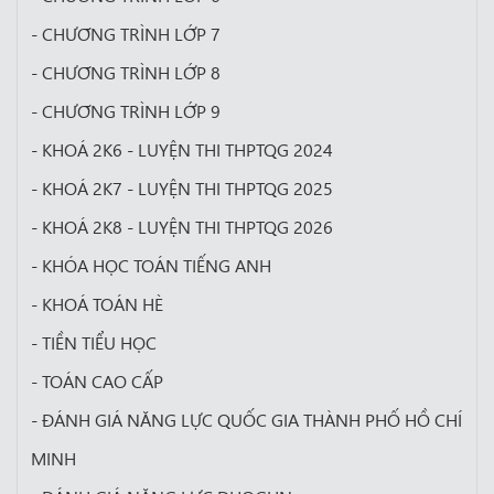
- CHƯƠNG TRÌNH LỚP 7
- CHƯƠNG TRÌNH LỚP 8
- CHƯƠNG TRÌNH LỚP 9
- KHOÁ 2K6 - LUYỆN THI THPTQG 2024
- KHOÁ 2K7 - LUYỆN THI THPTQG 2025
- KHOÁ 2K8 - LUYỆN THI THPTQG 2026
- KHÓA HỌC TOÁN TIẾNG ANH
- KHOÁ TOÁN HÈ
- TIỀN TIỂU HỌC
- TOÁN CAO CẤP
- ĐÁNH GIÁ NĂNG LỰC QUỐC GIA THÀNH PHỐ HỒ CHÍ
MINH