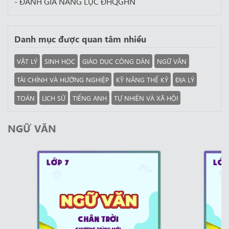
- ĐÁNH GIÁ NĂNG LỰC ĐHQGHN
Danh mục được quan tâm nhiều
VẬT LÝ
SINH HỌC
GIÁO DỤC CÔNG DÂN
NGỮ VĂN
TÀI CHÍNH VÀ HƯỚNG NGHIỆP
KỸ NĂNG THẾ KỶ
ĐỊA LÝ
TOÁN
LỊCH SỬ
TIẾNG ANH
TỰ NHIÊN VÀ XÃ HỘI
NGỮ VĂN