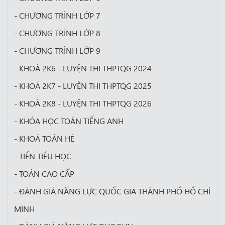
- CHƯƠNG TRÌNH LỚP 7
- CHƯƠNG TRÌNH LỚP 8
- CHƯƠNG TRÌNH LỚP 9
- KHOÁ 2K6 - LUYỆN THI THPTQG 2024
- KHOÁ 2K7 - LUYỆN THI THPTQG 2025
- KHOÁ 2K8 - LUYỆN THI THPTQG 2026
- KHÓA HỌC TOÁN TIẾNG ANH
- KHOÁ TOÁN HÈ
- TIỀN TIỂU HỌC
- TOÁN CAO CẤP
- ĐÁNH GIÁ NĂNG LỰC QUỐC GIA THÀNH PHỐ HỒ CHÍ
MINH