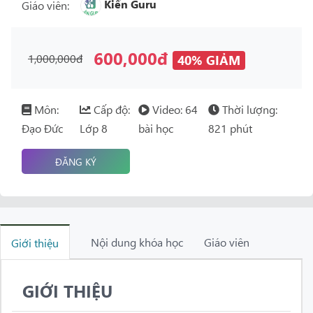
Kiến Guru
Giáo viên:
600,000đ
1,000,000đ
40% GIẢM
Môn:
Cấp độ:
Video: 64
Thời lượng:
Đạo Đức
Lớp 8
bài học
821 phút
ĐĂNG KÝ
Nội dung khóa học
Giáo viên
Giới thiệu
GIỚI THIỆU