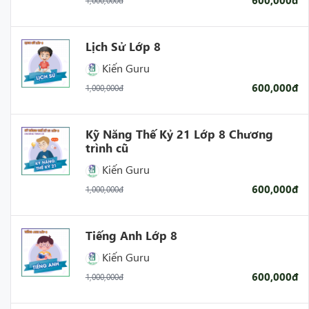
1,000,000đ
trong bài học thì học sinh hoàn toàn có thể tự tin đứng
trước các bài thi, bài kiểm tra trên trường.
Lịch Sử Lớp 8
-
Truyền cảm hứng cho học sinh để mỗi tiết học luôn
Kiến Guru
diễn ra sôi nổi và đạt hiệu quả cao nhất.
600,000đ
1,000,000đ
- Giúp cải thiện kết quả học tập và tăng tinh thần tự giác
học của học sinh.
Kỹ Năng Thế Kỷ 21 Lớp 8 Chương
trình cũ
Kiến Guru
600,000đ
1,000,000đ
Tiếng Anh Lớp 8
Kiến Guru
600,000đ
1,000,000đ