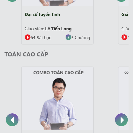
Đại số tuyến tính
Giải t
Giáo viên:
Lê Tiến Long
Giáo 
64 Bài học
5 Chương
10
TOÁN CAO CẤP