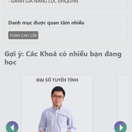
- ĐÁNH GIÁ NĂNG LỰC ĐHQGHN
Danh mục được quan tâm nhiều
TOÁN CAO CẤP
Gợi ý: Các Khoá có nhiều bạn đang
học