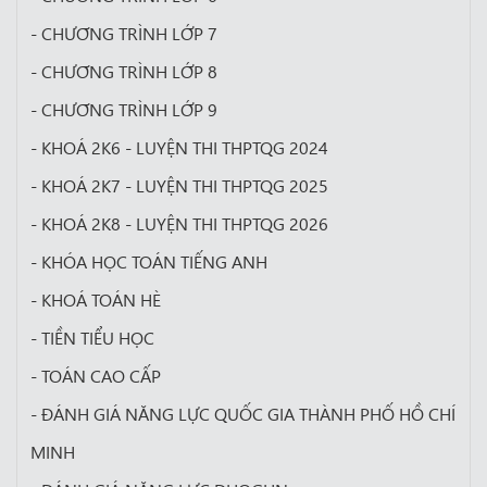
- CHƯƠNG TRÌNH LỚP 7
- CHƯƠNG TRÌNH LỚP 8
- CHƯƠNG TRÌNH LỚP 9
- KHOÁ 2K6 - LUYỆN THI THPTQG 2024
- KHOÁ 2K7 - LUYỆN THI THPTQG 2025
- KHOÁ 2K8 - LUYỆN THI THPTQG 2026
- KHÓA HỌC TOÁN TIẾNG ANH
- KHOÁ TOÁN HÈ
- TIỀN TIỂU HỌC
- TOÁN CAO CẤP
- ĐÁNH GIÁ NĂNG LỰC QUỐC GIA THÀNH PHỐ HỒ CHÍ
MINH