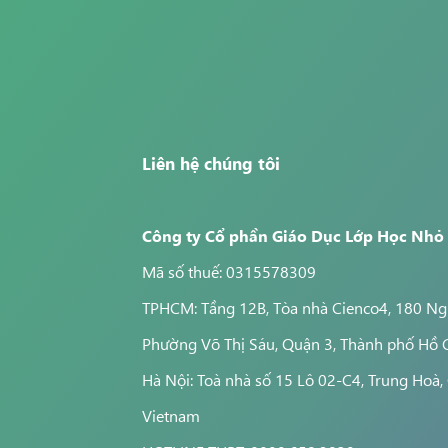
oàn toàn có thể tự tin đứng trước các bài thi, bài kiểm
g.
ứng cho học sinh để mỗi tiết học luôn diễn ra sôi nổi
uả cao nhất.
ện kết quả học tập và tăng tinh thần tự giác học của học
Liên hệ chúng tôi
Công ty Cổ phần Giáo Dục Lớp Học Nhỏ
Mã số thuế: 0315578309
TPHCM: Tầng 12B, Tòa nhà Cienco4, 180 Ngu
Phường Võ Thị Sáu, Quận 3, Thành phố Hồ 
Hà Nội: Toà nhà số 15 Lô 02-C4, Trung Hoà, 
Vietnam