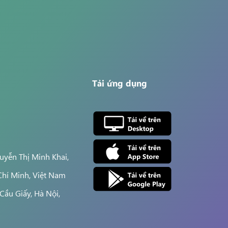
Tải ứng dụng
yễn Thị Minh Khai,
Chí Minh, Việt Nam
Cầu Giấy, Hà Nội,