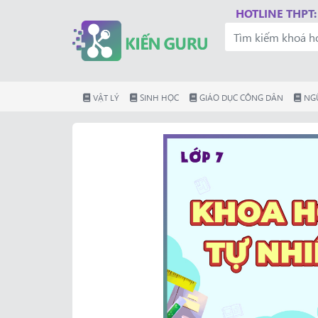
HOTLINE THPT:
VẬT LÝ
SINH HỌC
GIÁO DỤC CÔNG DÂN
NG