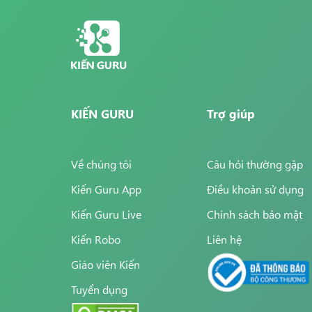
thì học sinh h
tra trên trườn
-
Truyền cảm h
và đạt hiệu q
- Giúp cải thi
KIẾN GURU
Trợ giúp
sinh.
Về chúng tôi
Câu hỏi thường gặp
Kiến Guru App
Điều khoản sử dụng
Kiến Guru Live
Chính sách bảo mật
Kiến Robo
Liên hệ
Giáo viên Kiến
Tuyển dụng