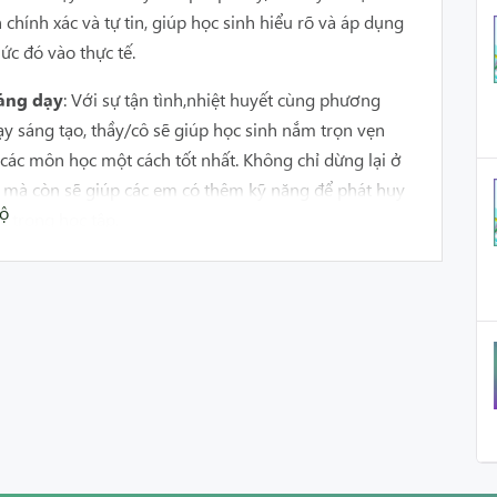
 chính xác và tự tin, giúp học sinh hiểu rõ và áp dụng
ức đó vào thực tế.
ảng dạy
: Với sự tận tình,nhiệt huyết cùng phương
y sáng tạo, thầy/cô sẽ giúp học sinh nắm trọn vẹn
 các môn học một cách tốt nhất. Không chỉ dừng lại ở
 mà còn sẽ giúp các em có thêm kỹ năng để phát huy
bộ
c trong học tập.
 nhiệt huyết
: Giáo viên tại Kiến Guru có tình yêu và
ng việc giảng dạy. Họ cam kết đem lại lợi ích tốt nhất
và luôn nỗ lực để nâng cao chất lượng giảng dạy.
và thích ứng
: Thầy/cô tại Kiến thường có khả năng linh
h ứng với các công nghệ và phương pháp giảng dạy
h cùng giáo viên hoàn thành các nhiệm vụ trong bài học