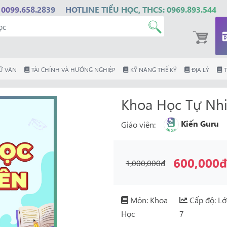
 0099.658.2839
HOTLINE TIỂU HỌC, THCS: 0969.893.544
Ữ VĂN
TÀI CHÍNH VÀ HƯỚNG NGHIỆP
KỸ NĂNG THẾ KỶ
ĐỊA LÝ
T
Khoa Học Tự Nhi
Kiến Guru
Giáo viên:
600,000
1,000,000đ
Môn: Khoa
Cấp độ: L
Học
7