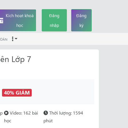
Kích hoạt khoá
Đăng
Đăng
học
nhập
ký
OÁN
ên Lớp 7
đ
40% GIẢM
ớp
Video: 162 bài
Thời lượng: 1594
học
phút