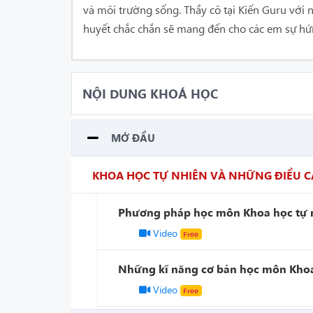
và môi trường sống.
Thầy cô tại Kiến Guru với 
huyết chắc chắn sẽ mang đến cho các em sự hứ
NỘI DUNG KHOÁ HỌC
MỞ ĐẦU
KHOA HỌC TỰ NHIÊN VÀ NHỮNG ĐIỀU C
Phương pháp học môn Khoa học tự
Video
Free
Những kĩ năng cơ bản học môn Khoa
Video
Free