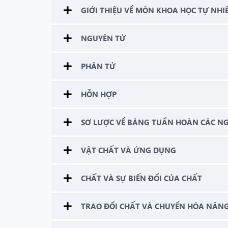
GIỚI THIỆU VỀ MÔN KHOA HỌC TỰ NHI
NGUYÊN TỬ
PHÂN TỬ
HỖN HỢP
SƠ LƯỢC VỀ BẢNG TUẦN HOÀN CÁC N
VẬT CHẤT VÀ ỨNG DỤNG
CHẤT VÀ SỰ BIẾN ĐỔI CỦA CHẤT
TRAO ĐỔI CHẤT VÀ CHUYỂN HÓA NĂNG