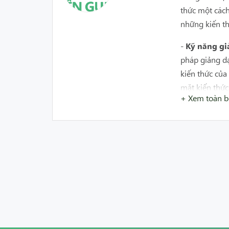
thức một cách
những kiến th
-
Kỹ năng gi
pháp giảng dạ
kiến thức của
mặt kiến thức
+ Xem toàn 
tối đa năng lự
-
Tân tâm và
đam mê với cô
cho học sinh 
-
Linh hoạt 
hoạt và thíc
mới.
- Khi học sin