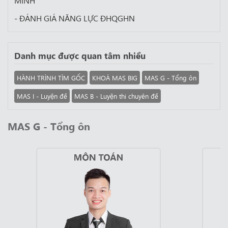
MINH
- ĐÁNH GIÁ NĂNG LỰC ĐHQGHN
Danh mục được quan tâm nhiều
HÀNH TRÌNH TÌM GỐC
KHOÁ MAS BIG
MAS G - Tổng ôn
MAS I - Luyện đề
MAS B - Luyện thi chuyên đề
MAS G - Tổng ôn