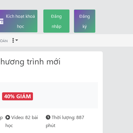
Kích hoạt khoá
Đăng
Đăng
học
nhập
ký
OÁN
hương trình mới
đ
40% GIẢM
ớp
Video: 82 bài
Thời lượng: 887
học
phút