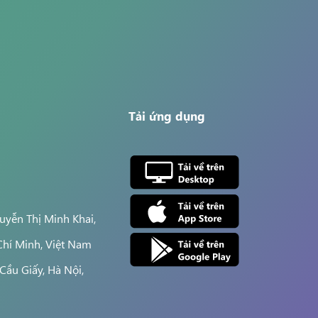
Tải ứng dụng
yễn Thị Minh Khai,
Chí Minh, Việt Nam
Cầu Giấy, Hà Nội,