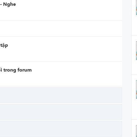
 - Nghe
 tập
i trong forum