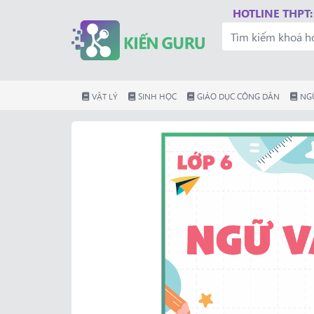
HOTLINE THPT:
VẬT LÝ
SINH HỌC
GIÁO DỤC CÔNG DÂN
NG