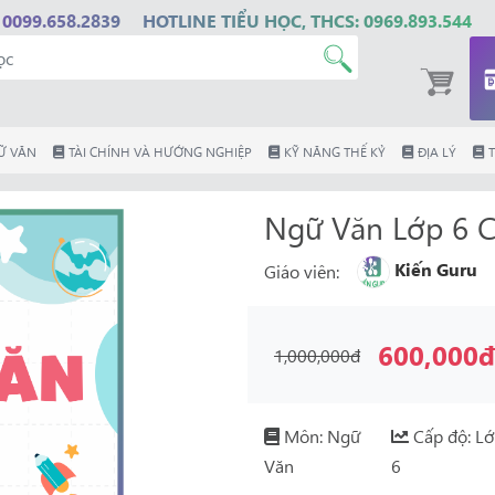
 0099.658.2839
HOTLINE TIỂU HỌC, THCS: 0969.893.544
Ữ VĂN
TÀI CHÍNH VÀ HƯỚNG NGHIỆP
KỸ NĂNG THẾ KỶ
ĐỊA LÝ
T
Ngữ Văn Lớp 6 C
Kiến Guru
Giáo viên:
600,000
1,000,000đ
Môn: Ngữ
Cấp độ: L
Văn
6