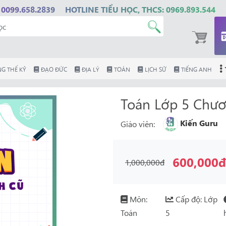
 0099.658.2839
HOTLINE TIỂU HỌC, THCS: 0969.893.544
G THẾ KỶ
ĐẠO ĐỨC
ĐỊA LÝ
TOÁN
LỊCH SỬ
TIẾNG ANH
Toán Lớp 5 Chươ
Kiến Guru
Giáo viên:
600,000
1,000,000đ
Môn:
Cấp độ: Lớp
Toán
5