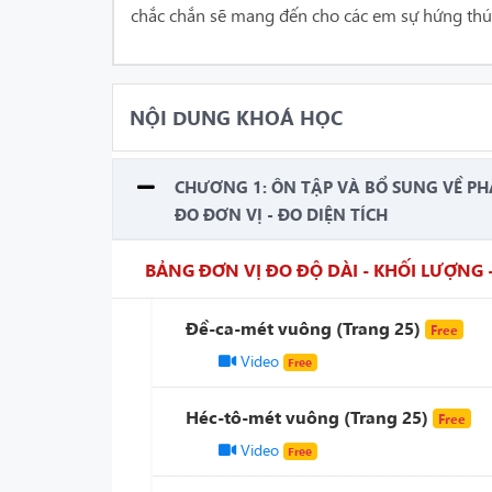
chắc chắn sẽ mang đến cho các em sự hứng thú
NỘI DUNG KHOÁ HỌC
CHƯƠNG 1: ÔN TẬP VÀ BỔ SUNG VỀ PHÂ
ĐO ĐƠN VỊ - ĐO DIỆN TÍCH
BẢNG ĐƠN VỊ ĐO ĐỘ DÀI - KHỐI LƯỢNG -
Đề-ca-mét vuông (Trang 25)
Free
Video
Free
Héc-tô-mét vuông (Trang 25)
Free
Video
Free