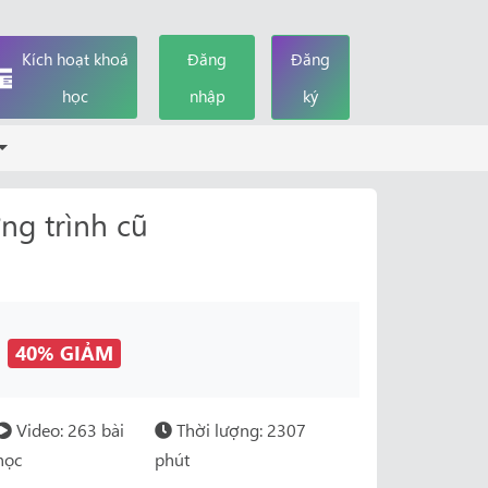
Kích hoạt khoá
Đăng
Đăng
học
nhập
ký
ng trình cũ
đ
40% GIẢM
Video: 263 bài
Thời lượng: 2307
học
phút