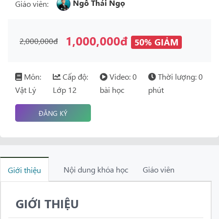
Ngô Thái Ngọ
Giáo viên:
1,000,000đ
2,000,000đ
50% GIẢM
Môn:
Cấp độ:
Video: 0
Thời lượng: 0
Vật Lý
Lớp 12
bài học
phút
ĐĂNG KÝ
Nội dung khóa học
Giáo viên
Giới thiệu
GIỚI THIỆU