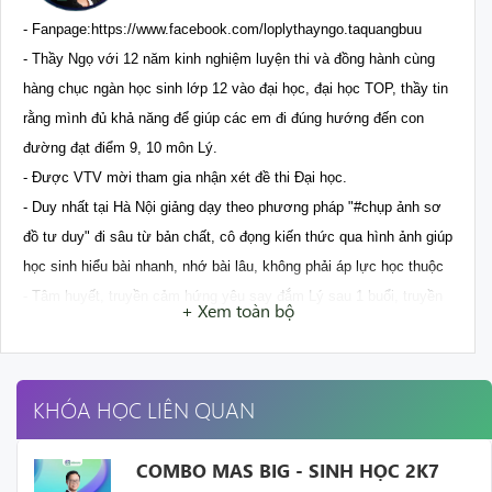
- Fanpage:https://www.facebook.com/loplythayngo.taquangbuu

- Thầy Ngọ với 12 năm kinh nghiệm luyện thi và đồng hành cùng 
hàng chục ngàn học sinh lớp 12 vào đại học, đại học TOP, thầy tin 
rằng mình đủ khả năng để giúp các em đi đúng hướng đến con 
đường đạt điểm 9, 10 môn Lý.

- Được VTV mời tham gia nhận xét đề thi Đại học.

- Duy nhất tại Hà Nội giảng dạy theo phương pháp "#chụp ảnh sơ 
đồ tư duy" đi sâu từ bản chất, cô đọng kiến thức qua hình ảnh giúp 
học sinh hiểu bài nhanh, nhớ bài lâu, không phải áp lực học thuộc

- Tâm huyết, truyền cảm hứng yêu say đắm Lý sau 1 buổi, truyền 
+ Xem toàn bộ
lửa học tập, làm việc, thành công 
KHÓA HỌC LIÊN QUAN
COMBO MAS BIG - SINH HỌC 2K7