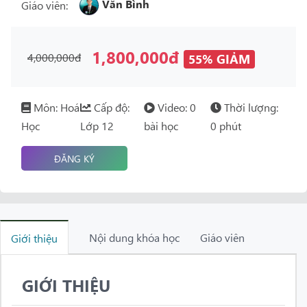
Văn Bình
Giáo viên:
1,800,000đ
4,000,000đ
55% GIẢM
Môn: Hoá
Cấp độ:
Video: 0
Thời lượng:
Học
Lớp 12
bài học
0 phút
ĐĂNG KÝ
Nội dung khóa học
Giáo viên
Giới thiệu
GIỚI THIỆU