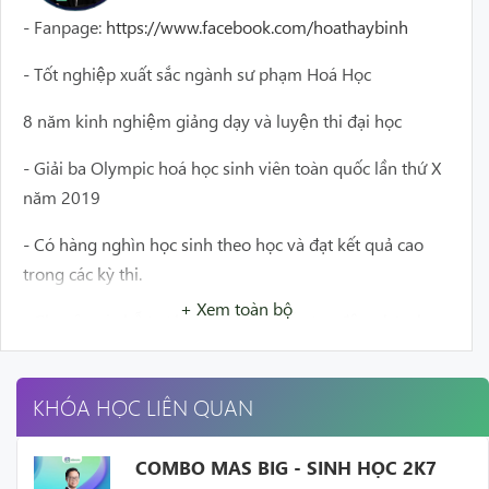
- Fanpage:
https://www.facebook.com/hoathaybinh
- Tốt nghiệp xuất sắc ngành sư phạm Hoá Học
8 năm kinh nghiệm giảng dạy và luyện thi đại học
- Giải ba Olympic hoá học sinh viên toàn quốc lần thứ X
n
ăm 2019
- Có hàng nghìn học sinh theo học và đạt kết quả cao
trong các kỳ thi.
+ Xem toàn bộ
- Chuyên gia hỗ trợ học sinh mất gốc, tạo động lực cho
học sinh tiến bộ đạt 9+
- Giảng dạy chi tiết, cặn kẽ, sử dụng nhiều phương pháp
KHÓA HỌC LIÊN QUAN
giúp học sinh dễ dàng hiểu bài
COMBO MAS BIG - SINH HỌC 2K7
- Hỗ trợ học sinh nhiệt tình, là điểm đến tin cậy khi học